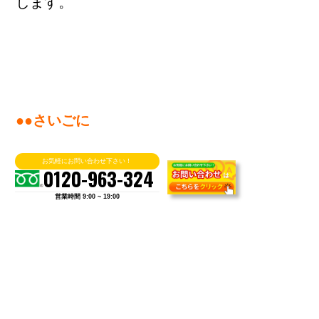
します。
●●さいごに
スターペイントの品質にこだわり、徹底した
お気軽にお問い合わせ下さい！
0120-963-324
塗料研究にて開発した自社塗料“深碧”はいか
営業時間 9:00 ~ 19:00
がでしたでしょうか？
塗膜の
劣化要因“ラジカル”を抑制し
外壁・屋
根を守り続け、
塗膜の寿命を延ばしお家の美
観を
長期にわたり
保持します
。
塗装をお考えの際は、お家の状態をしっかり