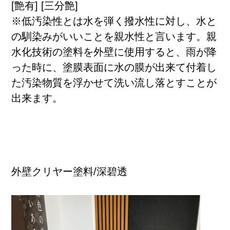
[艶有] [三分艶]
※低汚染性とは水を弾く撥水性に対し、水と
の馴染みがいいことを親水性と言います。親
水化技術の塗料を外壁に使用すると、雨が降
った時に、塗膜表面に水の膜が出来て付着し
た汚染物質を浮かせて洗い流し落とすことが
出来ます。
会社概要
外壁クリヤー塗料/深碧透