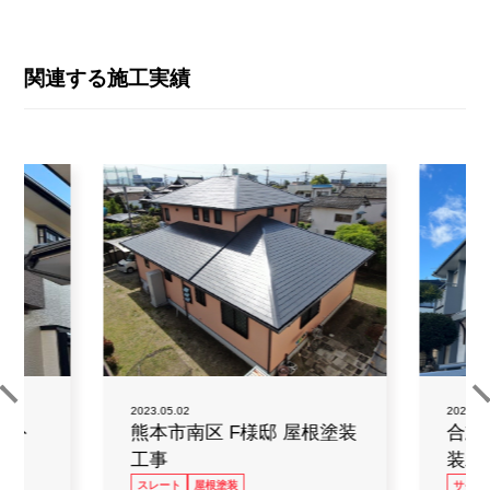
関連する施工実績
2023.12
2023.05.02
根外
合志
熊本市南区 F様邸 屋根塗装
装工
工事
装
サイデ
スレート
屋根塗装