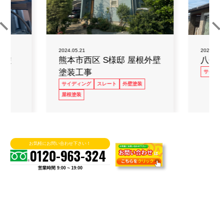
2024.05.21
2024.03
壁塗
熊本市西区 S様邸 屋根外壁
八代
塗装工事
サイデ
施工
サイディング
スレート
外壁塗装
屋根塗装
お気軽にお問い合わせ下さい！
0120-963-324
施工実績をもっと見る
営業時間 9:00 ~ 19:00