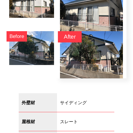
6つの理由
ブログ
会社概要
外壁材
サイディング
お気軽にお問い合わせ下さい！
0120-963-324
屋根材
スレート
営業時間 9:00 ~ 19:00