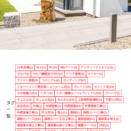
お客様のお声
10年未満(1)
ALC(7)
RC(2)
WBアート(3)
アンティークスタイル(1)
ガルバ(1)
ガルバ鋼板貼り付け(1)
クリア塗装(2)
クリヤー(1)
料金
クリヤー塗装(3)
コロニアル(6)
サイディング(67)
スターペイント熊本南ショールーム店(1)
スレート(45)
セメント瓦(15)
その他施工(52)
ニチハ(1)
ニチハ横暖ルーフaプレミアムS(2)
プレハブ(1)
モニエル(1)
モニエル瓦(2)
モルタル(18)
上益城郡益城町(1)
下塗り2回(1)
タグ
施工実績
合志市(2)
外塀(1)
外塀塗装(1)
外壁塗装(84)
外壁塗装工事(1)
一
外壁改修工事(1)
宇土市(3)
屋上(1)
屋根(1)
屋根カバー工事(1)
覧：
屋根カバー工法(2)
屋根カバー工法工事(1)
屋根塗装(62)
屋根葺き替え(2)
屋根葺き替え工事(1)
屋根重ね張り工事(1)
横暖ルーフ(1)
洋瓦(1)