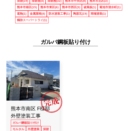
深碧(19)
深碧透(4)
深碧雅(32)
熊本市中央区(8)
熊本市北区(3)
6つの理由
熊本市南区(15)
熊本市東区(6)
熊本市西区(3)
破風板(1)
菊池市泗水町(1)
遮熱(1)
金属屋根(4)
防水塗装工事(1)
陶器瓦(19)
雨樋塗装(1)
鶴弥スーパートライ(1)
ブログ
ガルバ鋼板貼り付け
会社概要
お気軽にお問い合わせ下さい！
0120-963-324
営業時間 9:00 ~ 19:00
熊本市南区 F様邸
外壁塗装工事
ガルバ鋼板貼り付け
モルタル
外壁塗装
深碧