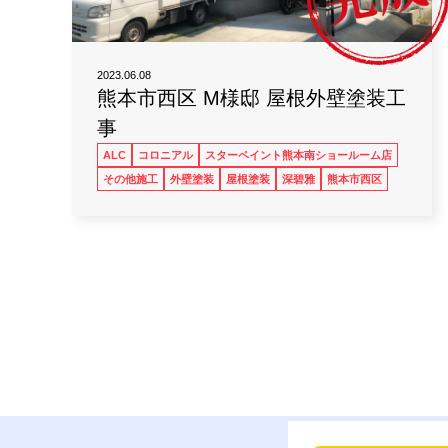
2023.06.08
熊本市西区 M様邸 屋根外壁塗装工
事
ALC
コロニアル
スターペイント熊本南ショールーム店
その他施工
外壁塗装
屋根塗装
深碧雅
熊本市西区