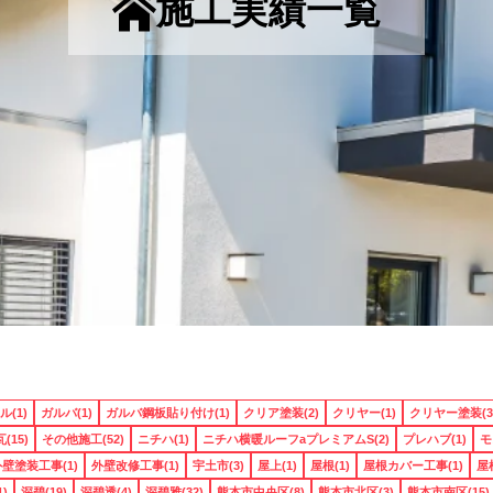
施工実績一覧
(1)
ガルバ(1)
ガルバ鋼板貼り付け(1)
クリア塗装(2)
クリヤー(1)
クリヤー塗装(3
(15)
その他施工(52)
ニチハ(1)
ニチハ横暖ルーフaプレミアムS(2)
プレハブ(1)
モ
壁塗装工事(1)
外壁改修工事(1)
宇土市(3)
屋上(1)
屋根(1)
屋根カバー工事(1)
屋
)
深碧(19)
深碧透(4)
深碧雅(32)
熊本市中央区(8)
熊本市北区(3)
熊本市南区(15)