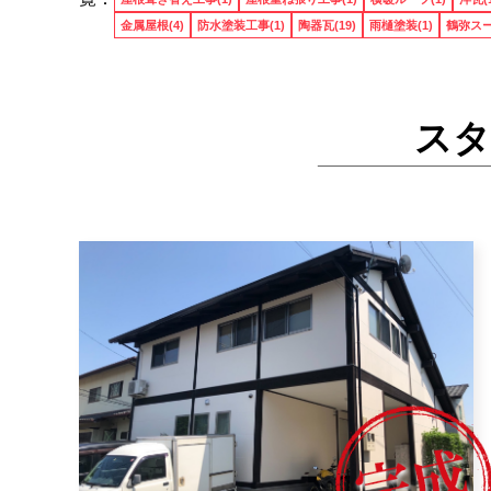
金属屋根(4)
防水塗装工事(1)
陶器瓦(19)
雨樋塗装(1)
鶴弥スー
スタ