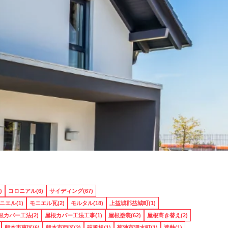
)
コロニアル(6)
サイディング(67)
ニエル(1)
モニエル瓦(2)
モルタル(18)
上益城郡益城町(1)
根カバー工法(2)
屋根カバー工法工事(1)
屋根塗装(62)
屋根葺き替え(2)
熊本市東区(6)
熊本市西区(3)
破風板(1)
菊池市泗水町(1)
遮熱(1)