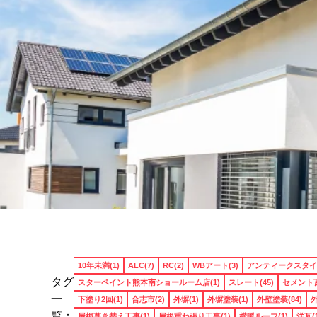
10年未満(1)
ALC(7)
RC(2)
WBアート(3)
アンティークスタイル
タグ
スターペイント熊本南ショールーム店(1)
スレート(45)
セメント瓦
一
下塗り2回(1)
合志市(2)
外塀(1)
外塀塗装(1)
外壁塗装(84)
外
覧：
屋根葺き替え工事(1)
屋根重ね張り工事(1)
横暖ルーフ(1)
洋瓦(1