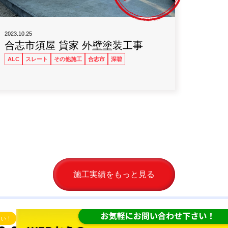
2023.10.25
合志市須屋 貸家 外壁塗装工事
ALC
スレート
その他施工
合志市
深碧
施工実績をもっと見る
さい！