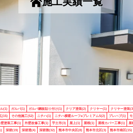
施工実績一覧
(1)
ガルバ(1)
ガルバ鋼板貼り付け(1)
クリア塗装(2)
クリヤー(1)
クリヤー塗装(3
(15)
その他施工(52)
ニチハ(1)
ニチハ横暖ルーフaプレミアムS(2)
プレハブ(1)
モ
壁塗装工事(1)
外壁改修工事(1)
宇土市(3)
屋上(1)
屋根(1)
屋根カバー工事(1)
屋
)
深碧(19)
深碧透(4)
深碧雅(32)
熊本市中央区(8)
熊本市北区(3)
熊本市南区(15)