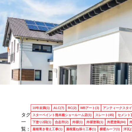
10年未満(1)
ALC(7)
RC(2)
WBアート(3)
アンティークスタイル
タグ
スターペイント熊本南ショールーム店(1)
スレート(45)
セメント瓦
一
下塗り2回(1)
合志市(2)
外塀(1)
外塀塗装(1)
外壁塗装(84)
外
覧：
屋根葺き替え工事(1)
屋根重ね張り工事(1)
横暖ルーフ(1)
洋瓦(1