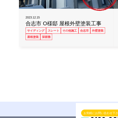
2023.12.15
合志市 O様邸 屋根外壁塗装工事
サイディング
スレート
その他施工
合志市
外壁塗装
屋根塗装
深碧雅
お気軽にお問い合わせ下