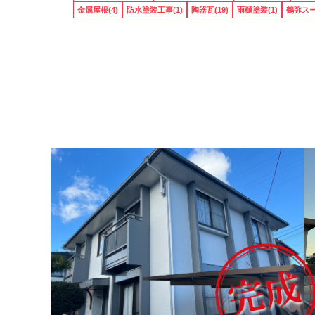
金属屋根(4)
防水塗装工事(1)
陶器瓦(19)
雨樋塗装(1)
鶴弥スー