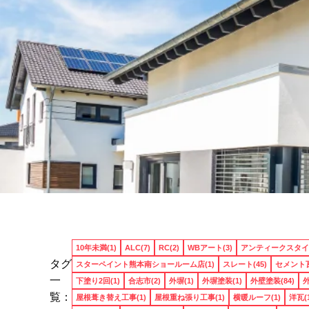
10年未満(1)
ALC(7)
RC(2)
WBアート(3)
アンティークスタイル
タグ
スターペイント熊本南ショールーム店(1)
スレート(45)
セメント瓦
一
下塗り2回(1)
合志市(2)
外塀(1)
外塀塗装(1)
外壁塗装(84)
外
覧：
屋根葺き替え工事(1)
屋根重ね張り工事(1)
横暖ルーフ(1)
洋瓦(1