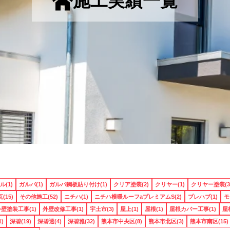
施工実績一覧
(1)
ガルバ(1)
ガルバ鋼板貼り付け(1)
クリア塗装(2)
クリヤー(1)
クリヤー塗装(3
(15)
その他施工(52)
ニチハ(1)
ニチハ横暖ルーフaプレミアムS(2)
プレハブ(1)
モ
壁塗装工事(1)
外壁改修工事(1)
宇土市(3)
屋上(1)
屋根(1)
屋根カバー工事(1)
屋
)
深碧(19)
深碧透(4)
深碧雅(32)
熊本市中央区(8)
熊本市北区(3)
熊本市南区(15)