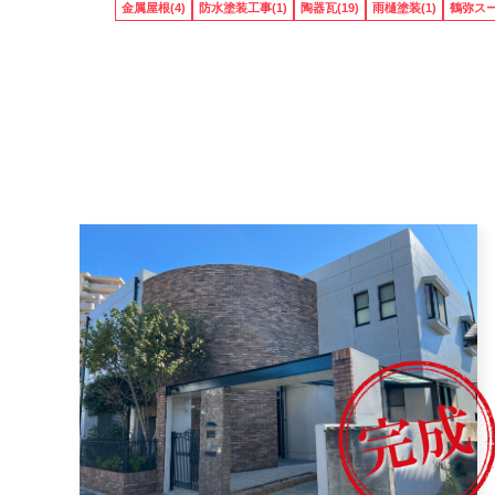
金属屋根(4)
防水塗装工事(1)
陶器瓦(19)
雨樋塗装(1)
鶴弥スー