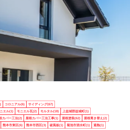
)
コロニアル(6)
サイディング(67)
ニエル(1)
モニエル瓦(2)
モルタル(18)
上益城郡益城町(1)
根カバー工法(2)
屋根カバー工法工事(1)
屋根塗装(62)
屋根葺き替え(2)
熊本市東区(6)
熊本市西区(3)
破風板(1)
菊池市泗水町(1)
遮熱(1)