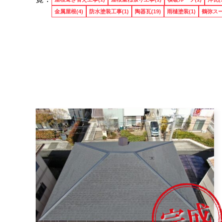
金属屋根(4)
防水塗装工事(1)
陶器瓦(19)
雨樋塗装(1)
鶴弥スー