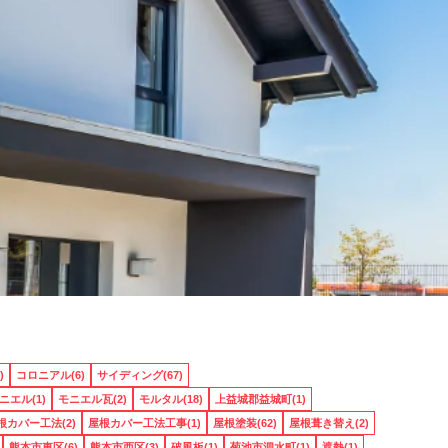
)
コロニアル(6)
サイディング(67)
ニエル(1)
モニエル瓦(2)
モルタル(18)
上益城郡益城町(1)
根カバー工法(2)
屋根カバー工法工事(1)
屋根塗装(62)
屋根葺き替え(2)
熊本市東区(6)
熊本市西区(3)
破風板(1)
菊池市泗水町(1)
遮熱(1)