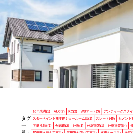
10年未満(1)
ALC(7)
RC(2)
WBアート(3)
アンティークスタイル
タグ
スターペイント熊本南ショールーム店(1)
スレート(45)
セメント瓦
一
下塗り2回(1)
合志市(2)
外塀(1)
外塀塗装(1)
外壁塗装(84)
外
覧：
屋根葺き替え工事(1)
屋根重ね張り工事(1)
横暖ルーフ(1)
洋瓦(1