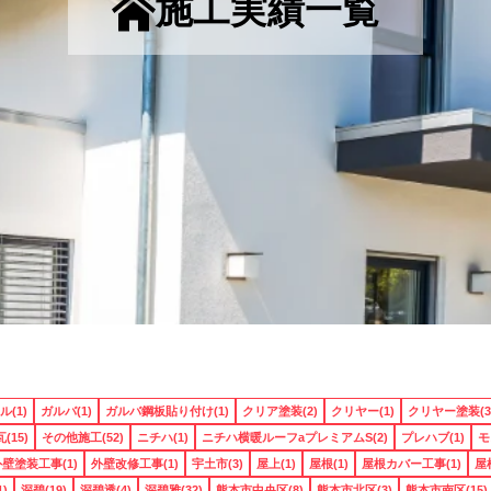
施工実績一覧
(1)
ガルバ(1)
ガルバ鋼板貼り付け(1)
クリア塗装(2)
クリヤー(1)
クリヤー塗装(3
(15)
その他施工(52)
ニチハ(1)
ニチハ横暖ルーフaプレミアムS(2)
プレハブ(1)
モ
壁塗装工事(1)
外壁改修工事(1)
宇土市(3)
屋上(1)
屋根(1)
屋根カバー工事(1)
屋
)
深碧(19)
深碧透(4)
深碧雅(32)
熊本市中央区(8)
熊本市北区(3)
熊本市南区(15)