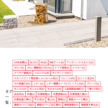
お客様のお声
10年未満(1)
ALC(7)
RC(2)
WBアート(3)
アンティークスタイル(1)
ガルバ(1)
ガルバ鋼板貼り付け(1)
クリア塗装(2)
クリヤー(1)
クリヤー塗装(3)
コロニアル(6)
サイディング(67)
料金
スターペイント熊本南ショールーム店(1)
スレート(45)
セメント瓦(15)
その他施工(52)
ニチハ(1)
ニチハ横暖ルーフaプレミアムS(2)
プレハブ(1)
モニエル(1)
モニエル瓦(2)
モルタル(18)
上益城郡益城町(1)
下塗り2回(1)
タグ
合志市(2)
外塀(1)
外塀塗装(1)
外壁塗装(84)
外壁塗装工事(1)
一
施工実績
外壁改修工事(1)
宇土市(3)
屋上(1)
屋根(1)
屋根カバー工事(1)
覧：
屋根カバー工法(2)
屋根カバー工法工事(1)
屋根塗装(62)
屋根葺き替え(2)