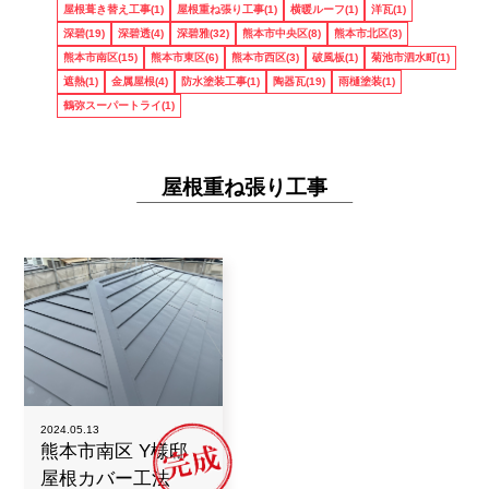
屋根葺き替え工事(1)
屋根重ね張り工事(1)
横暖ルーフ(1)
洋瓦(1)
深碧(19)
深碧透(4)
深碧雅(32)
熊本市中央区(8)
熊本市北区(3)
熊本市南区(15)
熊本市東区(6)
熊本市西区(3)
破風板(1)
菊池市泗水町(1)
6つの理由
遮熱(1)
金属屋根(4)
防水塗装工事(1)
陶器瓦(19)
雨樋塗装(1)
鶴弥スーパートライ(1)
屋根重ね張り工事
ブログ
会社概要
お気軽にお問い合わせ下さい！
0120-963-324
2024.05.13
熊本市南区 Y様邸
営業時間 9:00 ~ 19:00
屋根カバー工法