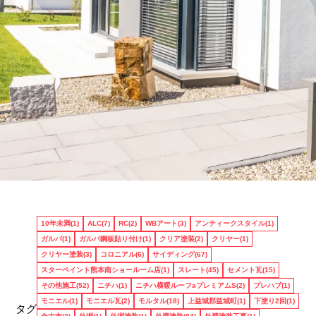
お客様のお声
10年未満(1)
ALC(7)
RC(2)
WBアート(3)
アンティークスタイル(1)
ガルバ(1)
ガルバ鋼板貼り付け(1)
クリア塗装(2)
クリヤー(1)
クリヤー塗装(3)
コロニアル(6)
サイディング(67)
スターペイント熊本南ショールーム店(1)
スレート(45)
セメント瓦(15)
料金
その他施工(52)
ニチハ(1)
ニチハ横暖ルーフaプレミアムS(2)
プレハブ(1)
モニエル(1)
モニエル瓦(2)
モルタル(18)
上益城郡益城町(1)
下塗り2回(1)
タグ