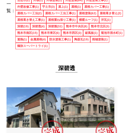
合志市(2)
外塀(1)
外塀塗装(1)
外壁塗装(84)
外壁塗装工事(1)
一
外壁改修工事(1)
宇土市(3)
屋上(1)
屋根(1)
屋根カバー工事(1)
覧：
屋根カバー工法(2)
屋根カバー工法工事(1)
屋根塗装(62)
屋根葺き替え(2)
施工実績
屋根葺き替え工事(1)
屋根重ね張り工事(1)
横暖ルーフ(1)
洋瓦(1)
深碧(19)
深碧透(4)
深碧雅(32)
熊本市中央区(8)
熊本市北区(3)
熊本市南区(15)
熊本市東区(6)
熊本市西区(3)
破風板(1)
菊池市泗水町(1)
遮熱(1)
金属屋根(4)
防水塗装工事(1)
陶器瓦(19)
雨樋塗装(1)
鶴弥スーパートライ(1)
6つの理由
深碧透
ブログ
会社概要