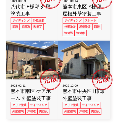
2023.09.14
2024.03.29
熊本市東区 Y様邸
八代市 E様邸 外壁
お気軽にお問い合わせ下さい！
屋根外壁塗装工事
塗装工事
0120-963-324
サイディング
スレート
サイディング
外壁塗装
営業時間 9:00 ~ 19:00
外壁塗装
屋根塗装
深碧
深碧
深碧透
陶器瓦
深碧透
深碧雅
2022.12.09
2023.02.11
熊本市中央区 I様邸
熊本市南区 ケアホ
外壁塗装工事
ーム 外壁塗装工事
クリア塗装
サイディング
クリア塗装
サイディング
外壁塗装
深碧透
陶器瓦
外壁塗装
深碧透
陶器瓦